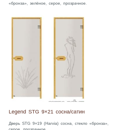
«бронза», зелёное, серое, прозрачное.
Legend STG 9×21 сосна/сатин
Дверь STG 9×19 (Harvia) сосна, стекло «бронза»,
серое, прозрачное