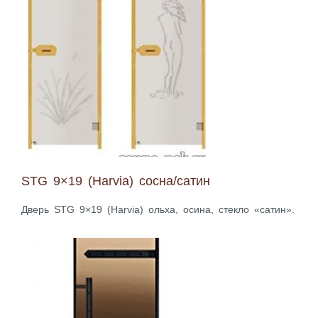
STG 9×19 (Harvia) сосна/сатин
Дверь STG 9×19 (Harvia) ольха, осина, стекло «сатин».