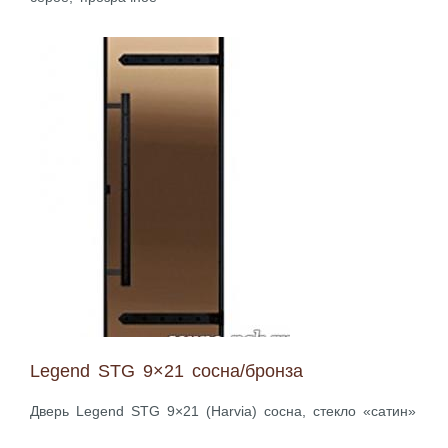
Legend STG 9×21 сосна/бронза
Дверь Legend STG 9×21 (Harvia) сосна, стекло «сатин»