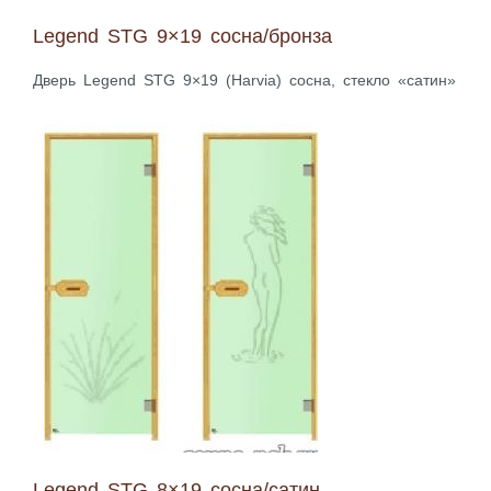
Legend STG 9×19 сосна/бронза
Дверь Legend STG 9×19 (Harvia) сосна, стекло «сатин»
Legend STG 8×19 сосна/сатин