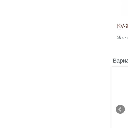
KV-
Элект
Вари