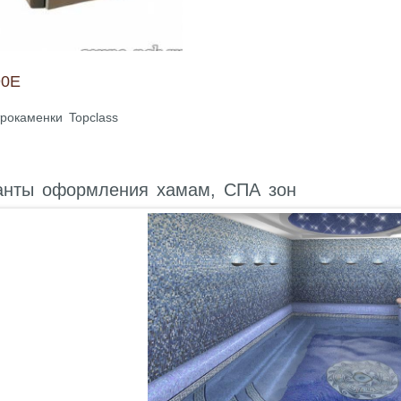
90E
рокаменки Topclass
анты оформления хамам, СПА зон