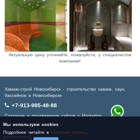
Актуальную цену уточняйте, пожалуйста, у специалистов
компании!
Хамам-строй Новосибирск - строительство хамам, саун,
бассейнов в Новосибирске
+7-913-985-48-88
Создание и продвижение сайтов
+ Marketing
Мы используем cookies
Партнер
SiSS.ru
Подробнее читайте в
политике cookies
.