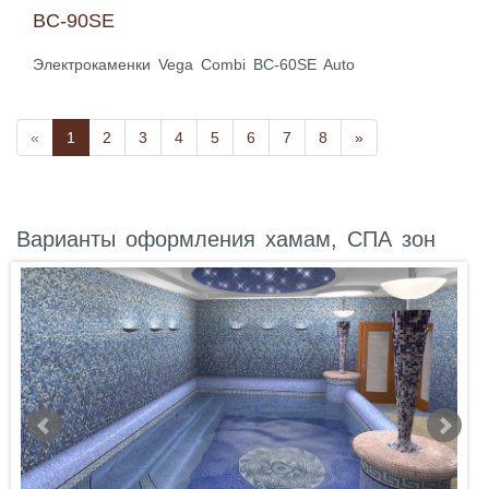
BC-90SE
Электрокаменки Vega Combi BC-60SE Auto
«
1
2
3
4
5
6
7
8
»
Варианты оформления хамам, СПА зон