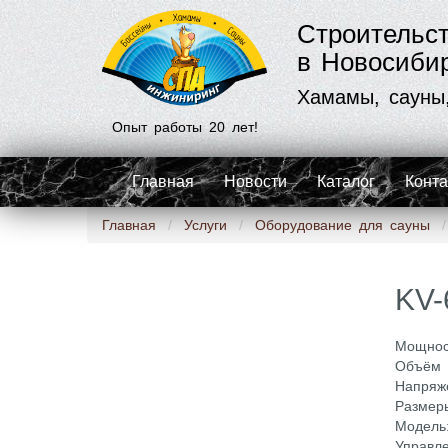
Строительс
в Новосиби
Хамамы, сауны
Опыт работы 20 лет!
Главная
Новости
Каталог
Конт
Главная
Услуги
Оборудование для сауны
KV-
Мощност
Объём (
Напряже
Размеры
Модель:
Управле