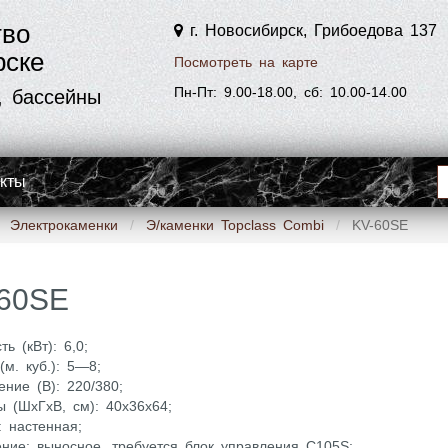
тво
г. Новосибирск, Грибоедова 137
рске
Посмотреть на карте
Пн-Пт: 9.00-18.00, сб: 10.00-14.00
, бассейны
акты
Электрокаменки
Э/каменки Topclass Combi
KV-60SE
60SE
ь (кВт): 6,0;
м. куб.): 5—8;
ние (В): 220/380;
 (ШxГxВ, см): 40x36x64;
 настенная;
ние: выносное, требуется блок управления C105S;